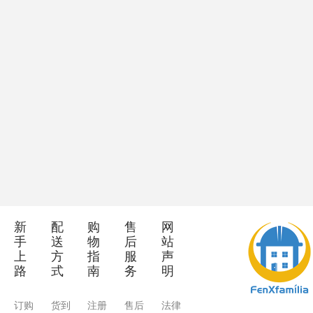
新
配
购
售
网
手
送
物
后
站
上
方
指
服
声
路
式
南
务
明
订购
货到
注册
售后
法律