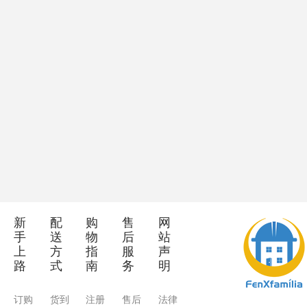
新
配
购
售
网
手
送
物
后
站
上
方
指
服
声
路
式
南
务
明
订购
货到
注册
售后
法律